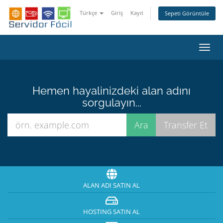
Türkçe
Giriş
Kayıt
Sepeti Görüntüle
Gezi
değiş
Hemen hayalinizdeki alan adını
sorgulayın...
ALAN ADI SATIN AL
HOSTING SATIN AL