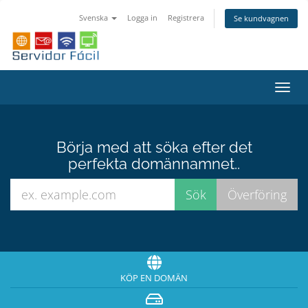
Svenska
Logga in
Registrera
Se kundvagnen
Växla
navig
Börja med att söka efter det
perfekta domännamnet..
KÖP EN DOMÄN