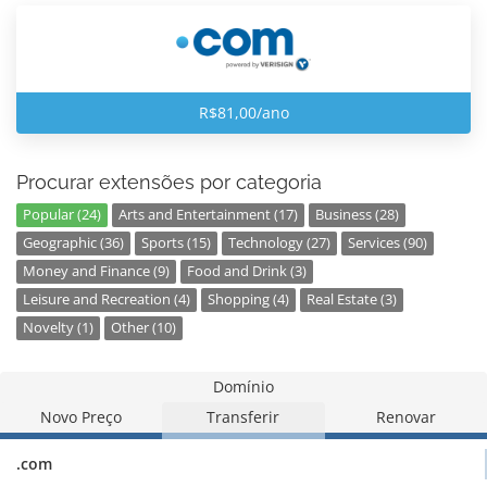
R$81,00/ano
Procurar extensões por categoria
Popular (24)
Arts and Entertainment (17)
Business (28)
Geographic (36)
Sports (15)
Technology (27)
Services (90)
Money and Finance (9)
Food and Drink (3)
Leisure and Recreation (4)
Shopping (4)
Real Estate (3)
Novelty (1)
Other (10)
Domínio
Novo Preço
Transferir
Renovar
.com