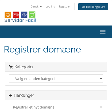
Dansk
Log ind
Registrer
Vis bestillingskurv
Skift
navig
Registrer domæne
Kategorier
Handlinger