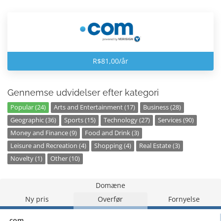
R$81,00/år
Gennemse udvidelser efter kategori
Popular (24)
Arts and Entertainment (17)
Business (28)
Geographic (36)
Sports (15)
Technology (27)
Services (90)
Money and Finance (9)
Food and Drink (3)
Leisure and Recreation (4)
Shopping (4)
Real Estate (3)
Novelty (1)
Other (10)
Domæne
Ny pris
Overfør
Fornyelse
.com