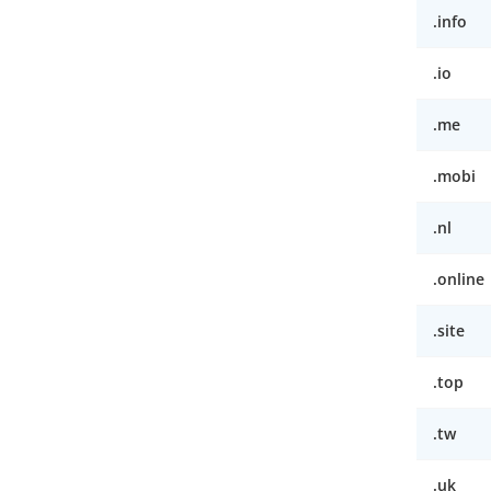
.info
.io
.me
.mobi
.nl
.online
.site
.top
.tw
.uk