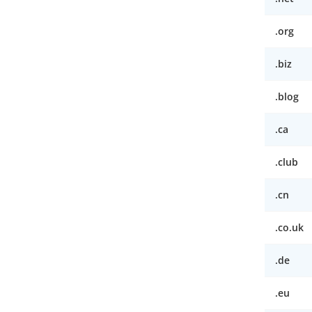
.org
.biz
.blog
.ca
.club
.cn
.co.uk
.de
.eu