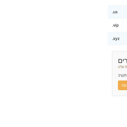
.us
.vip
.xyz
ים
 שלנו
תקציב
יו