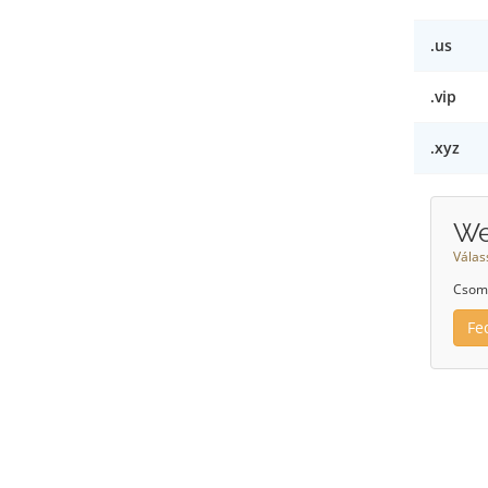
.us
.vip
.xyz
We
Válas
Csoma
Fe