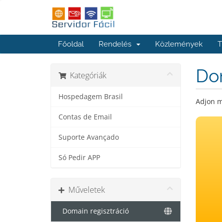
Főoldal
Rendelés
Közlemények
T
Dom
Kategóriák
Hospedagem Brasil
Adjon m
Contas de Email
Suporte Avançado
Só Pedir APP
Műveletek
Domain regisztráció