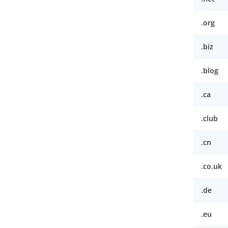
.org
.biz
.blog
.ca
.club
.cn
.co.uk
.de
.eu