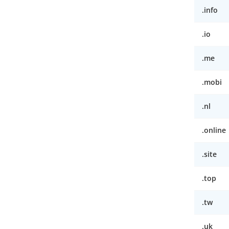
.info
.io
.me
.mobi
.nl
.online
.site
.top
.tw
.uk