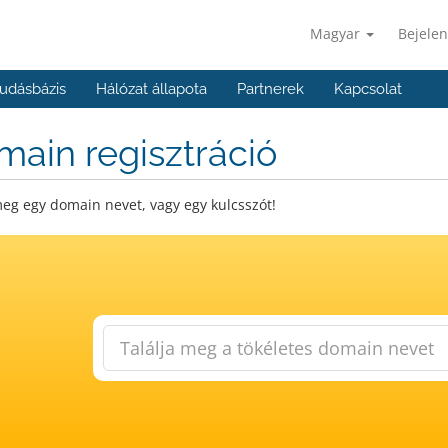
Magyar
Bejelen
udásbázis
Hálózat állapota
Partnerek
Kapcsolat
ain regisztráció
eg egy domain nevet, vagy egy kulcsszót!