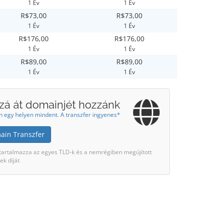
1 Év
1 Év
R$73,00
R$73,00
1 Év
1 Év
R$176,00
R$176,00
1 Év
1 Év
R$89,00
R$89,00
1 Év
1 Év
zá át domainjét hozzánk
n egy helyen mindent. A transzfer ingyenes*
ain Transzfer
artalmazza az egyes TLD-k és a nemrégiben megújított
k díját