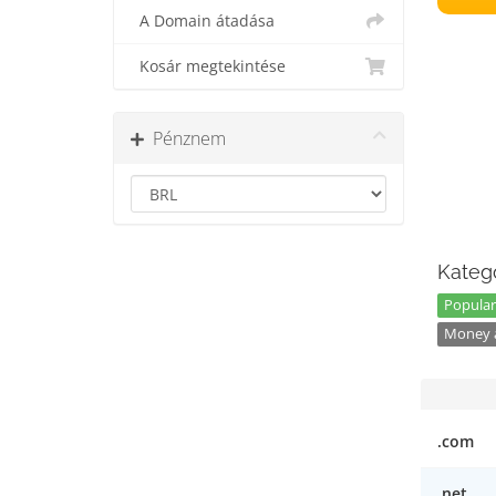
A Domain átadása
Kosár megtekintése
Pénznem
Kategó
Popular
Money a
.com
.net