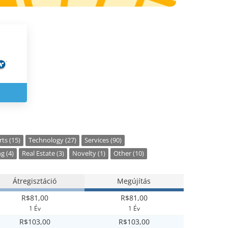
ts (15)
Technology (27)
Services (90)
g (4)
Real Estate (3)
Novelty (1)
Other (10)
Átregisztáció
Megújítás
R$81,00
R$81,00
1 Év
1 Év
R$103,00
R$103,00