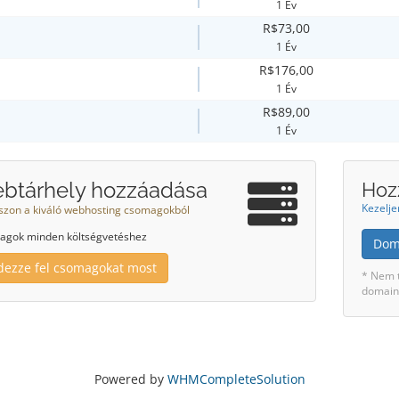
1 Év
R$73,00
1 Év
R$176,00
1 Év
R$89,00
1 Év
btárhely hozzáadása
Hoz
Kezelje
szon a kiváló webhosting csomagokból
gok minden költségvetéshez
Dom
dezze fel csomagokat most
* Nem t
domaine
Powered by
WHMCompleteSolution