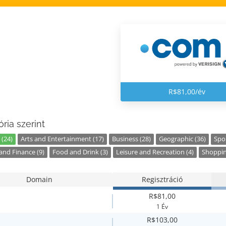
R$81,00/év
ria szerint
 (24)
Arts and Entertainment (17)
Business (28)
Geographic (36)
Spor
nd Finance (9)
Food and Drink (3)
Leisure and Recreation (4)
Shoppin
Domain
Regisztráció
R$81,00
1 Év
R$103,00