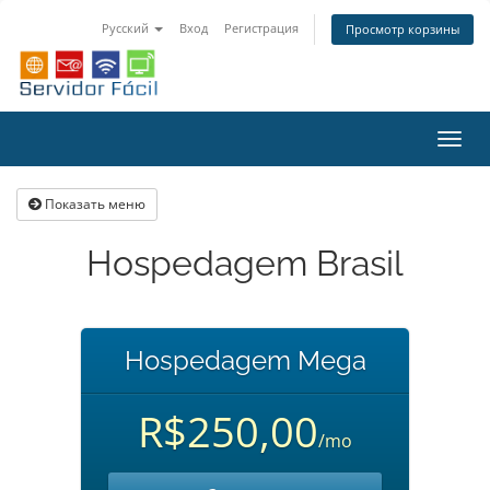
Русский
Вход
Регистрация
Просмотр корзины
Пере
нави
Показать меню
Hospedagem Brasil
Hospedagem Mega
R$250,00
/mo